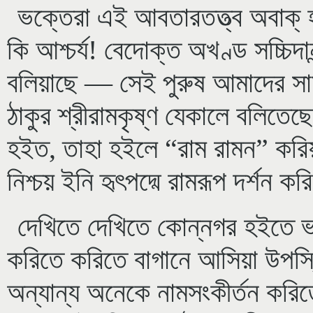
ভক্তেরা এই আবতারতত্ত্ব অবাক্‌
কি আশ্চর্য! বেদোক্ত অখণ্ড সচ্চি
বলিয়াছে — সেই পুরুষ আমাদের সা
ঠাকুর শ্রীরামকৃষ্ণ যেকালে বলিতে
হইত, তাহা হইলে “রাম রামন” করিয়
নিশ্চয় ইনি হৃৎপদ্মে রামরূপ দর্শন 
দেখিতে দেখিতে কোন্নগর হইতে ভ
করিতে করিতে বাগানে আসিয়া উপস
অন্যান্য অনেকে নামসংকীর্তন করিত