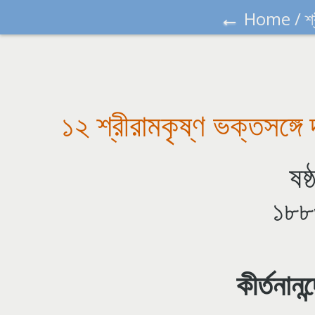
←
Home
/
শ
১২ শ্রীরামকৃষ্ণ ভক্তসঙ্গে দ
ষষ্
১৮৮৩
কীর্তনানন