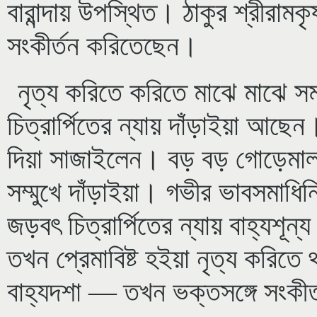
বারান্দায় উপস্থিত। ঠাকুর শ্রীরামকৃ
সংকীর্তন করিতেছেন।
নৃত্য করিতে করিতে মাঝে মাঝে স
চিত্রার্পিতের ন্যায় দাঁড়াইয়া আছেন
দিয়া সাজাইলেন। বড় বড় গোড়েমালা।
সম্মুখে দাঁড়াইয়া। গভীর ভাবসমাধি
জড়বৎ চিত্রার্পিতের ন্যায় বাহ্যশূ
তখন প্রেমাবিষ্ট হইয়া নৃত্য করিতে
বাহ্যদশা — তখন ভক্তসঙ্গে সংকী