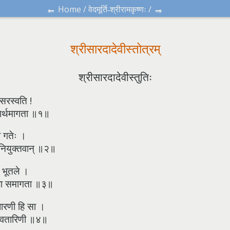
←
→
Home
/
/
वेदमूर्ति-श्रीरामकृष्णः
श्रीसारदादेवीस्तोत्रम्
श्रीसारदादेवीस्तुतिः
 सरस्वति !
ार्थमागता ॥१॥
ं गतेः ।
नियुक्तवान् ॥२॥
ण भूतले ।
ला समागता ॥३॥
धारणी हि सा ।
भवतारिणी ॥४॥