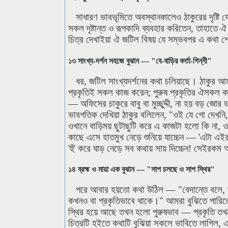
সাধারণ ভাবভূমিতে অবস্থানকালেও ঠাকুরের দৃষ্টি যে
সকল দৃষ্টান্ত ও রূপকাদি ব্যবহার করিতেন, তাহাতে ঐ
চিত্র দেখাইয়া ঐ জটিল বিষয় যে সম্ভবপর এ কথা শ্র
১৩ সাংখ্য-দর্শন সহজে বুঝান — "বে-বাড়ির কর্তা-গিন্নী"
ধর, জটিল সাংখ্যদর্শনের কথা চলিয়াছে। ঠাকুর আ
প্রকৃতিই সকল কাজ করেন; পুরুষ প্রকৃতির ঐসকল ক
— অফিসের চাকুরে বাবু বা মুচ্ছুদ্দী, না হয় বড় জো
ভাবগতিক দেখিয়া ঠাকুর বলিলেন, "ওই যে গো দেখনি,
ওখানে বাড়িময় ছুটাছুটি করে এ কাজটা হলো কি না,
কাছে এসে হাতমুখ নেড়ে শুনিয়ে যাচ্চেন — 'এটা এই
'হুঁ' করে ঘাড় নেড়ে সব কথায় সায় দিচ্চেন! সেইরকম
১৪ ব্রহ্ম ও মায়া এক বুঝান — "সাপ চলছে ও সাপ স্থির"
পরে আবার হয়তো কথা উঠিল — "বেদান্তে বলে, ব্রহ্
কখনও বা প্রকৃতিভাবে থাকে।" আমরা বুঝিতে পারি
স্থির হয়ে আছে তখন হলো পুরুষভাব — প্রকৃতি তখ
চিত্রটি হইতে কথাটি বুঝিয়া সকলে ভাবিতে লাগিল, 