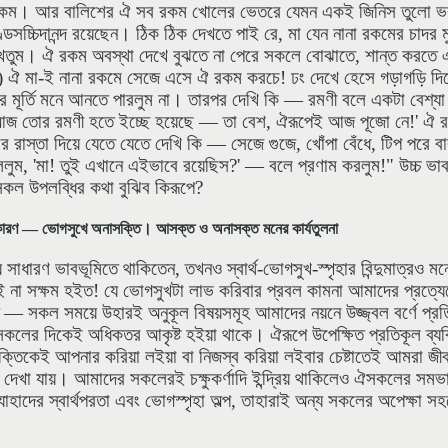
ম। আর বালিশের ঐ সব রকম খোলের ভেতরে যেমন একই জিনিস তুলো ভরা
চ্চিদানন্দ রয়েছেন। ঠিক ঠিক দেখতে পাই রে, মা যেন নানা রকমের চাদর ম
েখতুম। ঐ রকম অবস্থা দেখে বুঝতে না পেরে সকলে বোঝাতে, শান্ত করতে
াইয়া) ঐ মা-ই নানা রকমে সেজে এসে ঐ রকম করচে! ঢং দেখে হেসে গড়াগড়ি দ
ার মূর্তি মনে আনতে পারলুম না। তারপর দেখি কি — রমণী বলে একটা বেশ্য
, আজ তোর রমণী হতে ইচ্ছে হয়েছে — তা বেশ, ঐরূপেই আজ পূজো নে!' ঐ
াস্তা দিয়ে যেতে যেতে দেখি কি — সেজে গুজে, খোঁপা বেঁধে, টিপ পরে বারাণ
লুম, 'মা! তুই এখানে এইভাবে রয়েছিস?' — বলে প্রণাম করলুম!" উচ্চ ভাব
কল উপলব্ধির কথা বুঝিব কিরূপে?
। উহার কারণ — ভোগসুখে অনাসক্তি। আসক্ত ও অনাসক্ত মনের কার্যতুলনা
ধারণ ভাবভূমিতে থাকিতেন, তখনও স্বার্থ-ভোগসুখ-স্পৃহার বিন্দুমাত্রও মনেত
 না সক্ষম হইত! যে ভোগসুখটা লাভ করিবার প্রবল কামনা আমাদের প্রত্যে
— সকল সময়ে উহারই অনুকূল বিষয়সমূহ আমাদের নয়নে উজ্জ্বল বর্ণে প্রত
বিষয়সকলের দিকেই অধিকতর আকৃষ্ট হইয়া থাকে। ঐরূপে উপেক্ষিত প্রতিকূল ব
ক্তিকেই আপনার করিয়া লইয়া বা নিজস্ব করিয়া লইবার চেষ্টাতেই আমরা জ
 দেখা যায়। আমাদের সকলেরই চক্ষুকর্ণাদি ইন্দ্রিয় থাকিলেও ঐসকলের সমভা
দের স্বার্থপরতা এবং ভোগস্পৃহা অল্প, তাহারাই অন্য সকলের অপেক্ষা সহ