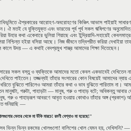
াধিভূমিতে ঐপ্রকারের আরোহণ-অবরোহণের কিঞ্চিৎ আভাস পাইয়াই সাধারণ ম
ন। ঐ মতই যে যুক্তিযুক্ত এবং ভারতের পূর্ব পূর্ব সকল ঋষিগণের অনুমো
া উহার কথা একেবারে ভুলিয়া গিয়াছে এবং ইন্দ্রিয়াদি-সহায়েই কেবলমাত্র
য়া নিশ্চিন্ত হইয়া বসিয়া আছে। নিজ জীবনে তদ্বিপরীত করিয়া দেখাইয়া তাহা
 কালে উদয় — এ কথাই বেদপ্রমুখ শাস্ত্র আমাদের শিক্ষা দিতেছেন।
সংসারের সকল বস্তু ও ব্যক্তিকে আমাদের মতো কেবল একভাবেই দেখিতেন ন
দা দেখিতে পাইতেন। তজ্জন্যই তাঁহার সংসারের কোন বিষয়েই আমাদের ন্যায়
রিতে বুঝিতে পারিলেও আমরা তাঁহার কথা ও ভাব বুঝিতে পারিতাম না। আমরা 
ন মানুষটা, গরুটা, পাহাড়টা — মানুষ, গরু ও পাহাড় বটে; অধিকন্তু আবার 
মানুষ, গরু ও পাহাড়রূপ আবরণে আবৃত হওয়ায় কোথাও তাঁহার অঙ্গ (প্রকাশ)
তে শুনিয়াছি —
খোলগুলোর ভেতর থেকে মা উঁকি মারচে! রমণী বেশ্যাও মা হয়েছে!"
ল সব ভিন্ন ভিন্ন রকমের খোলগুলো! বালিশের খোল যেমন হয়, দেখিসনি? —