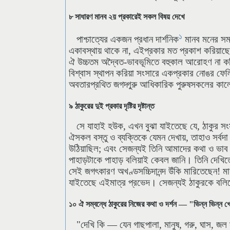
৮ সাধারণ মানব ২য় প্রকারেই সকল বিষয় দেখে
১
পাশ্চাত্যের একজন প্রধান দার্শনিক
মানব মনের সম
একাবস্থায় থাকে না, এইপ্রকার মত প্রকাশ করিয়াছে
ঐ উচ্চতম অদ্বৈত-ভাবভূমিতে বহুকাল আরোহণ না করিয়
বিশ্বাস স্থাপন করিয়া সংসারে একপ্রকার নোঙর ফেলি
অবতারপ্রথিত জগদ্গুরু আধিকারিক পুরুষসকলের কালে
৯ ঠাকুরের দুই প্রকার দৃষ্টির দৃষ্টান্ত
সে যাহাই হউক, এখন বুঝা যাইতেছে যে, ঠাকুর 
ঐসকল বস্তু ও ব্যক্তিকে যেমন দেখায়, তাহাও সর্ব
উঠিয়াছিল; এবং সেজন্যই তিনি আমাদের কথা ও ভাব ধ
পাহাড়টাকে পাহাড় বলিয়াই কেবল জানি। তিনি দেখিতে
সেই জগৎকারণ অখণ্ডসচ্চিদানন্দ উঁকি মারিতেছেন! 
যাইতেছে এইমাত্র প্রভেদ। সেজন্যই ঠাকুরকে বলি
১০ ঐ সম্বন্ধে ঠাকুরের নিজের কথা ও দর্শন — "ভিন্ন ভিন্ন 
"দেখি কি — যেন গাছপালা, মানুষ, গরু, ঘাস, জ