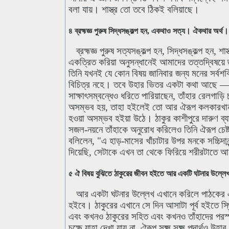
বলা যায়। শাস্ত্র তো তবে ঠিকই বলিয়াছে।
৪ ব্রহ্মজ্ঞ পুরুষ সিদ্ধসঙ্কল্প হন, একথাও সত্য। ঐকথার অর্থ
ব্রহ্মজ্ঞ পুরুষ সত্যসঙ্কল্প হন, সিদ্ধসঙ্কল্প হন
একত্রিত করিয়া অনুসন্ধানেই আমাদের তত্তদ্বিষয়ে জ্
তিনি যখনই যে কোন বিষয় জানিবার জন্য মনের সর্বশ
বিচিত্র নহে। তবে উহার ভিতর একটা কথা আছে — যি
সাক্ষাৎসম্বন্ধেও ধরিতে পারিয়াছেন, তাঁহার রেলগাড়ি 
অসম্ভব হয়, তাহা হইলেই তো আর ঐরূপ কলকারখানা নি
হওয়া অসম্ভব হইয়া উঠে। ঠাকুর কাশীপুরে দারুণ ব্য
সজল-নয়নে তাঁহাকে অনুরোধ করিলেও তিনি ঐরূপ চেষ্ট
বলিলেন, "এ হাড়-মাসের খাঁচাটার উপর মনকে সচ্চিদানন
দিয়েছি, সেটাকে এখন তা থেকে ফিরিয়ে শরীরটাতে আ
৫ ঐ বিষয় বুঝিতে ঠাকুরের জীবন হইতে আর একটি ঘটনার উল্লেখ।
আর একটা ঘটনার উল্লেখ এখানে করিলে পাঠকের ঐ
হইবে। ঠাকুরের এখানে সে দিন আসাটা পূর্ব হইতে স্থ
এবং কখনও ঠাকুরের সহিত এবং কখনও তাঁহাদের পরস্পরের
চক্ষে যাহা দেখা যায় না, ঐরূপ সূক্ষ্ম সূক্ষ্ম পদার