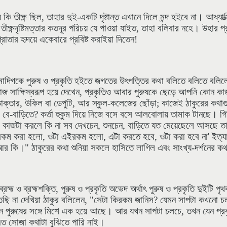
 কি তীক্ষ্ণ ছিল, তাহার দুই-একটি দৃষ্টান্ত এখানে দিলে মন্দ হইবে না। আধ্য
 তীক্ষ্ণদৃষ্টিমত্তার কতদূর পরিচয় যে পাওয়া যাইত, তাহা বলিবার নহে। উহার
োতার হৃদয়ে একেবারে প্রবিষ্ট করাইয়া দিতেন!
মাদিগকে পুরুষ ও প্রকৃতি হইতে জগতের উৎপত্তির কথা বলিতে বলিতে বলিল
াজ সাক্ষিস্বরূপ হয়ে দেখেন, প্রকৃতিও আবার পুরুষকে ছেড়ে আপনি কোন 
র ডাক্তার, উকিল বা ডেপুটি, আর স্কুল-কলেজের ছোঁড়া; কাজেই ঠাকুরের কথা
 বে-বাড়িতে? কর্তা হুকুম দিয়ে নিজে বসে বসে আলবোলায় তামাক টানছে। গি
 ও কাজটা করলে কি না সব দেখচেন, শুনচেন, বাড়িতে যত মেয়েছেলে আসছে তা
রকম করা হলো, ওটা এইরকম হলো, এটা করতে হবে, ওটা করা হবে না' ইত্যাদি
 আর কি।" ঠাকুরের কথা শুনিয়া সকলে হাসিতে লাগিল এবং সাংখ্য-দর্শনের কথ
ম ও ব্রহ্মশক্তি, পুরুষ ও প্রকৃতি অভেদ অর্থাৎ পুরুষ ও প্রকৃতি দুইটি পৃ
তেছি না দেখিয়া ঠাকুর বলিলেন, "সেটা কিরকম জানিস? যেমন সাপটা কখনো
ন পুরুষের সঙ্গে মিশে এক হয়ে আছে। আর যখন সাপটা চলচে, তখন যেন প্র
এত সোজা কথাটা বুঝিতে পারি নাই।