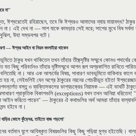
মরে না"
, ঈশ্বরেতেই রহিয়াছেন, তবে কি ঈশ্বরও আমাদের ন্যায় মায়াবদ্ধ? ঠাকুর 
ন না। এই দেখ না — সাপ যাকে কামড়ায় সেই মরে; সাপের মুখে বিষ সর্বদা রয়
বুঝিল, উহা সম্ভবপর বটে।
ধারণা — ঈশ্বর আইন বা নিয়ম বদলাইয়া থাকেন
ূমিতে ঠাকুর যখন থাকিতেন তখন তাঁহার তীক্ষ্ণদৃষ্টির সম্মুখে কোনও পদার্থে
ত যত কিছু পরিবর্তনও তাঁহার দৃষ্টিসম্মুখে আপন রূপ অপ্রকাশিত রাখিতে পারি
বলিতেছি না। আর এক আশ্চর্যের বিষয়, সাধারণ ভাবভূমিতে থাকিবার কালে বাহ
হয় না, সেইগুলিই যেন অগ্রে ঠাকুরের নয়নের গোচরীভূত হইত! ঈশ্বরেচ্ছাতেই
গদন্তর্গত বস্তু ও ব্যক্তিসকলের ভাগ্যচক্রের নিয়ামক — এই ভাবটি ঠাকুরের 
 অসাধারণ প্রাকৃতিক বিকাশগুলি
(exceptions)
যখন তখন আনিয়া ধরিতেন! 
 আইন করিতে পারেন" — ঠাকুরের ঐ কথাগুলির অর্থ আমরা তাঁহার বাল্যাবধি 
 মন্দ হইবে না।
লা বাড়ির কোলে কুঁড়েঘর, তাইতে বাজ পড়লো'
র বর্তমান যুগে আবিষ্কৃত বিষয়গুলির কিছু কিছু পড়িয়া মুগ্ধ হইতেছি। বা