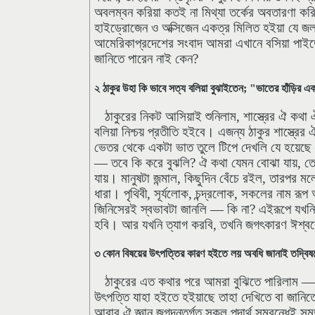
অবলম্বন করিয়া কতই না মিথ্যা তর্কের অবতারণা করিয়াছ
হাইড্রোজেন ও অক্সিজেন একত্র মিলিত হইয়া যে জল 
আমেরিকাপ্রদেশের সংবাদ আমরা এখানে বসিয়া পাইতে প
জানিতে পারেন নাই কেন?
২ ঠাকুর উহা কি ভাবে সত্য বলিয়া বুঝাইতেন; "ভাতের হাঁড়ির এক
ঠাকুরের নিকট আসিয়াই শুনিলাম, শাস্ত্রের ঐ কথা
বলিয়া নিশ্চয় প্রতীতি হইবে। এজন্য ঠাকুর শাস্ত্রের 
ভেতর থেকে একটা ভাত তুলে টিপে দেখলি যে হয়েছে
— তবে কি করে বুঝলি? ঐ কথা যেমন বোঝা যায়, তে
যায়। মানুষটা জন্মাল, কিছুদিন বেঁচে রইল, তারপ
ধারা। পৃথিবী, সূর্যলোক, চন্দ্রলোক, সকলের না
জিনিসেরই স্বভাবটা জানলি — কি না? এইরূপে যখনি
হবি। আর যখনি ত্যাগ করবি, তখনি জগৎকারণ ঈশ্বরের
৩ কোন বিষয়ের উৎপত্তির কারণ হইতে লয় অবধি জানাই তদ্বিষয়ের
ঠাকুরের এত কথার পরে আমরা বুঝিতে পারিলাম — 
উৎপত্তি যাহা হইতে হইয়াছে তাহা দেখিতে বা জানিতে
আবার ঐ জ্ঞান জগদন্তর্গত সকল পদার্থ সম্বন্ধেই সমভ