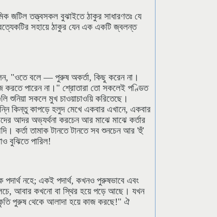
াত্মিক জটিল তত্ত্বসকল বুঝাইতে ঠাকুর সাধারণতঃ যে
 প্রত্যেকটির সহায়ে ঠাকুর যেন এক একটি জ্বলন্ত
েন, "ওতে বলে — পুরুষ অকর্তা, কিছু করেন না।
কাজ করতে পারেন না।" শ্রোতারা তো সকলেই পণ্ডিত
গুলি শুনিয়া সকলে মুখ চাওয়াচাওয়ি করিতেছে।
ন্নি কিন্তু কাপড়ে হলুদ মেখে একবার এখানে, একবার
দের আদর অভ্যর্থনা করচেন আর মাঝে মাঝে কর্তার
। কর্তা তামাক টানতে টানতে সব শুনচেন আর 'হুঁ'
াও বুঝিতে পারিল!
থক পদার্থ নহে; একই পদার্থ, কখনও পুরুষভাবে এবং
 চলচে, আবার কখনো বা স্থির হয়ে পড়ে আছে। যখন
কৃতি পুরুষ থেকে আলাদা হয়ে কাজ করছে!" ঐ