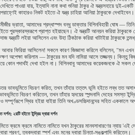
েখিতে পাওয়া যায়, ইত্যাদি নানা কথা শুনিয়া ঠাকুর ঐ যন্ত্রসহায়ে দুই-একটি
রাহ্ণেই কাহারও নিকট হইতে ঐ যন্ত্র চাহিয়া আনিয়া ঠাকুরকে দেখাইবেন।
বামীজীর ভ্রাতা, আমাদের শ্রদ্ধাস্পদ বন্ধু ডাক্তার বিপিনবিহারী ঘোষ — তিনি অ
ে পুরস্কারস্বরূপে প্রাপ্ত হইয়াছেন। ঐ যন্ত্রটি আনয়ন করিয়া ঠাকুরকে
্দাজ যন্ত্রটি লইয়া আসিলেন এবং উহা ঠিকঠাক করিয়া খাটাইয়া ঠাকুরকে তন্ম
িয়াই আবার ফিরিয়া আসিলেন! সকলে কারণ জিজ্ঞাসা করিলে বলিলেন, "মন এখন
্ষণ অপেক্ষা করিলাম — ঠাকুরের মন যদি নামিয়া আসে তজ্জন্য। কিন্তু কি
ায়ে কোন পদার্থই দেখা হইল না। বিপিনবাবু আমাদের কয়েকজনকে ঐ সকল দেখ
চ্চতর ভাবভূমিতে বিচরণ করিত, তখন তাঁহার তত্তৎ ভূমি হইতে লব্ধ তত অসা
ৈতভাবভূমিতে বিচরণ করিতেন, তখন তাঁহার হৃদয়ের স্পন্দনাদি দেহের সমস্ত ইন্দ্
ারও সম্পূর্ণরূপে স্থির হইয়া যাইয়া তিনি অখণ্ডসচ্চিদানন্দের সহিত এককাল
র্শন; ২য়টি হইতে ইন্দ্রিয় দ্বারা দর্শন
ভূমিতে ক্রমে ক্রমে নামিতে নামিতে যখন ঠাকুরের মানবসাধারণের ন্যায় 'এ
্বারা শ্রবণ, ত্বকদ্বারা স্পর্শ এবং মনের দ্বারা চিন্তা-সঙ্কল্পাদি করিতেন।