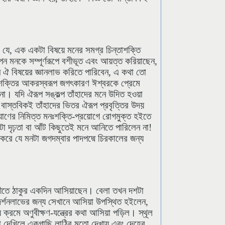
িলাম যে, এক একটা বিষয়ে মনের সমগ্র চিন্তাশক্তি
আপন মনকে সম্পূর্ণরূপে বশীভূত এবং আয়ত্ত করিয়াছেন,
ি ঐ বিষয়ের জ্ঞানলাভ করিতে পারিবেন, এ কথা তো
বশক্তির আকরস্বরূপ জগৎকারণ ঈশ্বরকে প্রেমে
ি না। যদি ঐরূপ সঙ্কল্প তাঁহাদের মনে উদিত হওয়া
াস্তবিকই তাঁহাদের ভিতর ঐরূপ প্রবৃত্তির উদয়
্যাণের নিমিত্ত মনঃশক্তি-প্রয়োগে রোগমুক্ত হইতে
কটা দৃঢ়তা বা আঁট কিছুতেই মনে আনিতে পারিলেন না!
 করে যে মনটা জগদম্বার পাদপদ্মে চিরকালের জন্য
াটীতে ঠাকুর একদিন আসিয়াছেন। বেলা তখন দশটা
র দর্শনলাভের জন্য সেখানে আসিয়া উপস্থিত হইলেন,
 ক্রমে অণুবীক্ষণ-যন্ত্রের কথা আসিয়া পড়িল। স্থূল
র দিয়া দেখিলে একগাছি লাঠির মতো দেখায় এবং দেহের