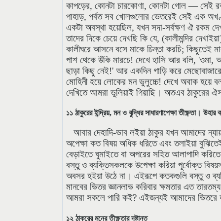
কাপড়ের, কোনটা চারকোণা, কোনটা গোল — সেই রক
পাহাড়, পর্বত সব খোলগুলোর ভেতরেই সেই এক অখণ্ডস
একটা অবস্থা হয়েছিল, যখন সদা-সর্বক্ষণ ঐ রকম দ
তাদের দিকে চেয়ে দেখছি কি যে, (কালীমন্দির দেখ
কালীঘরে আসনে বসে মাকে চিন্তা করচি; কিছুতেই ম
পাশ থেকে উঁকি মারচে! দেখে হাসি আর বলি, 'ওমা
ছাড়া কিছু নেই!' আর একদিন গাড়ি করে মেছোবাজারের র
মোহিনী হয়ে লোকের মন ভুলুচ্চে! দেখে অবাক হয়ে বল
দেখিতে আমরা ভুলিয়াই গিয়াছি। অতএব ঠাকুরের ঐস
১১ ঠাকুরের ইন্দ্রিয়, মন ও বুদ্ধির সাধারণাপেক্ষা তীক্ষ্ণতা
আবার দেহাদি-ভাব লইয়া ঠাকুর যখন আমাদের ন্যায় সা
অপেক্ষা কত বিষয় অধিক ধরিতে এবং তলাইয়া বুঝিতেই
বেড়াইতে ঘুমাইতে বা অপরের সহিত আলাপাদি করিতে 
বস্তু ও ব্যক্তিসকলকে উপেক্ষা করিয়া পূর্বোক্ত 
অবসর হইয়া উঠে না। এইরূপে কতকগুলি বস্তু ও ব্য
মানবের ভিতর জ্ঞানলাভ করিবার ক্ষমতার এত তারতম্য
আমরা সকলে পারি কই? এইজন্যই আমাদের ভিতরে যাহা
১২ ঠাকুরের মনের তীক্ষ্ণতার দৃষ্টান্ত