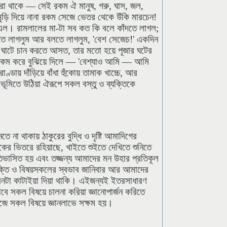
 থাকে — সেই রকম ঐ মানুষ, গরু, ঘাস, জল,
ুড়ি দিয়ে নানা রকম সেজে ভেতর থেকে উঁকি মারচেন!
 এল। রামলালের মা-টা সব কত কি বলে কাঁদতে লাগল;
িতে লাগলুম আর বলতে লাগলুম, 'বেশ সেজেচ!' একদিন
া ঘাটে চান করতে আসত, তার মতো হয়ে পূজার ঘটের
 রকম করে বুঝিয়ে দিলে — 'বেশ্যাও আমি — আমি
্ডায় দাঁড়িয়ে বাঁধা হুঁকোয় তামাক খাচ্চে, আর
ভূমিতে উঠিয়া ঐরূপে সকল বস্তু ও ব্যক্তিকে
ে না থাকায় ঠাকুরের বুদ্ধি ও দৃষ্টি আমাদিগের
কের ভিতরে রহিয়াছে, খাইতে শুইতে দেখিতে শুনিতে
িভাসিত হয় এবং তজ্জন্য আমাদের মন উহার প্রতিকূল
্যক্তি ও বিষয়সকলের স্বভাব জানিবার আর আমাদের
ীবনটা কাটাইয়া দিয়া থাকি। এইজন্যই ইতরসাধারণ
বে সকল বিষয়ে চালনা করিয়া জ্ঞানোপার্জন করিতে
জে সকল বিষয়ে জ্ঞানলাভে সক্ষম হয়।