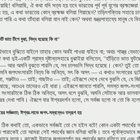
ি! বলিয়াছি, ঐ কথা যদি সত্য হয় তবে ভারতের পূর্ব পূর্ব যুগের ব্রহ্মজ্ঞের
হয়, এ কথা ভারতের কোন্ ব্রহ্মজ্ঞ বলিয়া গিয়াছেন? তড়িৎশক্তির সহায়ে চা
ারি এ কথা তাঁহারা বলিয়া যান নাই কেন? অথবা যন্ত্রসাহায্যে মানুষ যে বি
টি ভাত টিপে বুঝা, সিদ্ধ হয়েছে কি না"
 ঐভাবে বুঝিতে যাইলে তাহার কোন অর্থই পাওয়া যাইবে না; অথচ শাস্ত্র যেভ
ঐ কথা দুই-একটি গ্রাম্য দৃষ্টান্তসহায়ে বুঝাইয়া বলিতেন, "হাঁড়িতে ভাত ফুটছ
 — আর অমনি বুঝতে পারলি যে, সব চালগুলি সিদ্ধ হয়েছে। কেন? তুই তো 
মনি জগৎসংসারটা নিত্য কি অনিত্য, সৎ কি অসৎ — এ কথাও সংসারের দুটো
র মলো, গরুটাও — তাই; গাছটাও — তাই; এইরূপে দেখে দেখে বুঝলি যে, যে
ম রূপ আছে, অতএব তাদেরও এই ধারা। এইরূপে জানতে পারলি, সমস্ত জগৎ-স
 সংসারটাকে ঠিক ঠিক অনিত্য, অসৎ বলে বুঝবি, অমনি সেটাকে আর ভালবাসত
 দেখা পাবি। ঐরূপে যার ঈশ্বরদর্শন হলো, সে সর্বজ্ঞ হলো না তো কি হল
 সর্বজ্ঞতা; ঈশ্বর-লাভে জগৎ-সম্বন্ধেও তদ্রূপ হয়
ঠিক কথাই তো, একভাবে সর্বজ্ঞই তো সে হইল বটে! কোন একটা পদার্থের আদ
 পারাকেই তো আমরা সেই পদার্থের জ্ঞান বলিয়া থাকি। তবে পূর্বোক্তভাবে 
াবে সত্য। কাজেই উহাকে জগদন্তর্গত সব পদার্থের জ্ঞান বলিতে হয় এবং যাঁহ