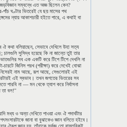
া জড়বিজ্ঞান সম্বন্ধে এত অজ্ঞ ছিলেন কেন?
র-পাঁচ ঘণ্টার ভিতরেই যে ছয় মাসের পথ
হঙ্গমের ন্যায় আকাশচারী হইতে পারে, এ কথাই বা
াবে ঐ কথা বলিয়াছেন, সেভাবে দেখিলে উহা সত্য
ে; চালগুলি সুসিদ্ধ হয়েছে কি না জান্তে তুই তার
ভাতগুলির সব এক একটি করে টিপে টিপে দেখলি না
-চারটে জিনিস পরখ (পরীক্ষা) করে দেখেই বোঝা
 জিনিসেরই নাম আছে, রূপ আছে, সেগুলোরই এই
ংসারটারই এই স্বভাব। তখন জগতের ভিতরের সব
ে পারবি না — মন থেকে ত্যাগ করে নির্বাসনা
ো তা বল!"
ি মধ্য ও অন্ত দেখিতে পাওয়া এবং ঐ পদার্থটার
জগৎসংসারটাকে জানা বা বুঝাকেও জ্ঞান বলিতে হইবে।
ার ঐরূপ জ্ঞান হয়, তাঁহাকে সর্বজ্ঞ তো বাস্তবিকই