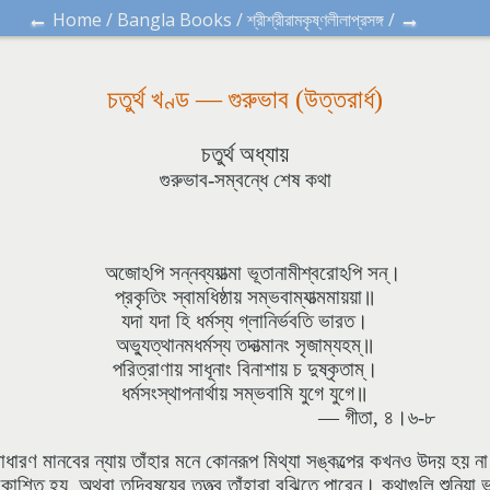
←
→
Home
/
Bangla Books
/
/
শ্রীশ্রীরামকৃষ্ণলীলাপ্রসঙ্গ
চতুর্থ খণ্ড — গুরুভাব (উত্তরার্ধ)
চতুর্থ অধ্যায়
গুরুভাব-সম্বন্ধে শেষ কথা
অজোঽপি সন্নব্যয়াত্মা ভূতানামীশ্বরোঽপি সন্।
প্রকৃতিং স্বামধিষ্ঠায় সম্ভবাম্যাত্মমায়য়া॥
যদা যদা হি ধর্মস্য গ্লানির্ভবতি ভারত।
অভ্যুত্থানমধর্মস্য তদাত্মানং সৃজাম্যহম্॥
পরিত্রাণায় সাধূনাং বিনাশায় চ দুষ্কৃতাম্।
ধর্মসংস্থাপনার্থায় সম্ভবামি যুগে যুগে॥
— গীতা, ৪।৬-৮
 হন। সাধারণ মানবের ন্যায় তাঁহার মনে কোনরূপ মিথ্যা সঙ্কল্পের কখনও উদয় হয় 
্রকাশিত হয়, অথবা তদ্বিষয়ের তত্ত্ব তাঁহারা বুঝিতে পারেন। কথাগুলি শুনিয়া ভাব