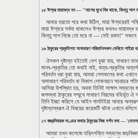
১৫ ঈশ্বর মায়াবদ্ধ নন — "সাপের মুখে বিষ থাকে, কিন্তু সাপ 
আবার হয়তো পরে কথা উঠিল, মায়া ঈশ্বরেরই শক্তি
মায়া ঈশ্বরে সর্বদা থাকলেও ঈশ্বর কখনও মায়াবদ্ধ হ
কিন্তু সাপ নিজে তো মরে না — সেই রকম!" সকলে 
১৬ ঠাকুরের প্রকৃতিগত অসাধারণ পরিবর্তনসকল দেখিতে পাইয়া 
ঐসকল দৃষ্টান্ত হইতেই বেশ বুঝা যায়, সাধারণ ভাবভ
মানব-প্রকৃতির তো কথাই নাই, বাহ্য-প্রকৃতির অন্তর্গ
পরিবর্তন ধরা বুঝা যায়, আমরা সেসকলের কথা এখানে 
অসাধারণ পরিবর্তন বা বিকাশ লোকনয়নে সচরাচর পতিত 
আসিয়া উপস্থিত হয়, অথবা তিনিই সাক্ষাৎ সম্বন্ধে জ
জগদম্বা ঠাকুরের সম্মুখে সাধারণ নিয়মের বহির্ভূত ঐ
তিনি ইচ্ছা করিলে যে আইন পালটাইয়া আবার অন্যরূপ
দৃষ্টান্তস্বরূপ ঐ বিষয়ের কয়েকটি ঘটনা এখানে বলিলে
১৭ বজ্রনিবারক দণ্ডের কথায় ঠাকুরের নিজ দর্শন বলা — 'তেত
আমরা তখন কলেজে তড়িৎশক্তি সম্বন্ধে জড়বিজ্ঞানে