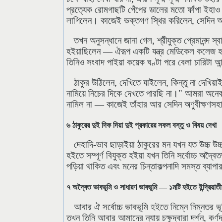
প্রত্যেক রোমগাছটি পেঁপের ডালের মতো ফাঁপা ইহাও দ
লাগিলেন। কাজেই ভক্তগণ স্থির করিলেন, সেদিন অপ
তখন অনুসন্ধানে জানা গেল, শ্রীযুক্ত প্রেমানন্দ স্
হইয়াছিলেন — ঐরূপ একটি যন্ত্র মেডিকেল কলেজ হইত
তিনিও সংবাদ পাইয়া কয়েক ঘণ্টা পরে বেলা চারিটা আন
ঠাকুর উঠিলেন, দেখিতে যাইলেন, কিন্তু না দেখ
নামিয়ে নিচের দিকে দেখতে পারছি না।" আমরা অনেকক
নামিল না — কাজেই তাঁহার আর সেদিন অণুবীক্ষণসহ
৬ ঠাকুরের দুই দিক দিয়া দুই প্রকারের সকল বস্তু ও বিষয় দেখা
দেহাদি-ভাব ছাড়াইয়া ঠাকুরের মন যখন যত উচ্চ উ
হইতে সম্পূর্ণ বিযুক্ত হইয়া যখন তিনি সর্বোচ্চ অদ্ব
পড়িয়া থাকিত এবং মনের চিন্তাকল্পনাদি সমস্ত ব্যাপ
৭ অদ্বৈত ভাবভূমি ও সাধারণ ভাবভূমি — ১মটি হইতে ইন্দ্রিয়াতীত দ
আবার ঐ সর্বোচ্চ ভাবভূমি হইতে নিম্নে নিম্নতর 
তখন তিনি আবার আমাদের ন্যায় চক্ষুদ্বারা দর্শন, কর্ণদ