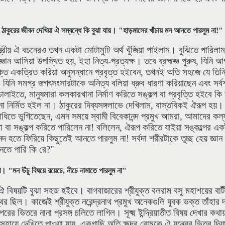
। ঠাকুরের জীবন দেখিয়া ঐ সম্বন্ধে কি বুঝা যায়। "হাড়মাসের খাঁচায় মন আনতে পারলুম না!"
, শাস্ত্রীয় ঐ বচনেরও তখন একটা মোটামুটি অর্থ খুঁজিয়া পাইলাম। বুঝিতে পার
ঞান আসিয়া উপস্থিত হয়, ইহা নিত্য-প্রত্যক্ষ। তবে ব্রহ্মজ্ঞ পুরুষ, যিনি 
ক্তি একত্রিত করিয়া অনুসন্ধানে প্রবৃত্ত হইবেন, তখনই অতি সহজে যে তিন
নি সমগ্র জগৎসংসারটাকে অনিত্য বলিয়া ধ্রুব ধারণা করিয়াছেন এবং সর্
চালাইতে, মানুষমারা কলকারখানা নির্মাণ করিতে সঙ্কল্প বা প্রবৃত্তি হইবে ক
র্মিত হইল না। ঠাকুরের দিব্যসঙ্গলাভে দেখিলাম, বাস্তবিকই ঐরূপ হয়। ব
াধিতে ভুগিতেছেন, এমন সময়ে স্বামী বিবেকানন্দ প্রমুখ আমরা, আমাদের কল
া বা সঙ্কল্প করিতে পারিলেন না! বলিলেন, ঐরূপ করিতে যাইয়া সঙ্কল্পের এ
্দ হতে ফিরিয়ে কিছুতেই আনতে পারলুম না! সর্বদা শরীরটাকে তুচ্ছ হেয় জ্ঞান
নতে পারি কি রে?"
 "মন উঁচু বিষয়ে রয়েচে, নীচে নামাতে পারলুম না"
 বিষয়টি বুঝা সহজ হইবে। বাগবাজারের শ্রীযুক্ত বলরাম বসু মহাশয়ের ব
ির ছিল। কাজেই শ্রীযুক্ত নরেন্দ্রনাথ প্রমুখ অনেকগুলি যুবক ভক্ত তাঁহা
 ভিতরে নানা প্রসঙ্গ চলিতে লাগিল। সূক্ষ্ম ইন্দ্রিয়াতীত বিষয় দেখার কথায়
্থও উহার সহায়ে দেখিতে পাওয়া যায়, একগাছি অতি ক্ষুদ্র রোমকে ঐ যন্ত্রের ভিত