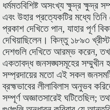
ধর্মমতবিশিষ্ট অসংখ্য ক্ষুদ্র ক্ষুদ্র
এবং উহার প্রত্যেকটির মধ্যে তিনি 
প্রকাশ দেখিতে পান, যাহার পূর্ণ বিক
দেখিয়াছিলেন। কিন্তু ১৮৯৩ খ্রীস্ট
দেশগুলি দেখিতে আরম্ভ করেন, তখনই
একতাবদ্ধ জনসঙ্ঘসমূহের সম্মুখীন
সম্প্রদায়ের মতো এই সকল জনসমষ্ট
ব্রহ্মভাবের লীলাবিলাস অনুভব করিত
সম্পূর্ণ অজ্ঞাতসারেই ঘটিতেছিল; ত
গুণগুলি অনুধাবন করিবার যে আন্তরি