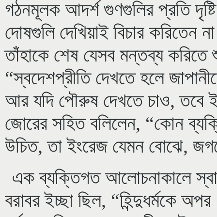
গঠনমূলক আদর্শ গুণগুলির প্রতি দৃষ্
দোষগুলি দেখিয়াই বিচার করিতেন
তাঁহাকে শেষ যেসব মন্তব্য করিতে শ
“স্বদেশপ্রীতি দেখতে হলে জাপানীদ
আর যদি পৌরুষ দেখতে চাও, তবে 
জোরের সহিত বলিলেন, “কোন ব্যক্তি
উচিত, তা ইংরেজ যেমন বোঝে, জ
এক ব্যক্তিগত আলোচনাকালে স্বামী
বরাবর ইচ্ছা ছিল, “হিন্দুধর্মকে অ