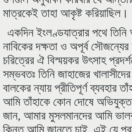
মাত্রকেই তাহা আকৃষ্ট করিয়াছিল।
একদিন ইংলণ্ডযাত্রার পথে তিনি 
নাবিকের দক্ষতা ও অপূর্ব সৌজন্যে
চরিত্রের ঐ বিস্ময়কর উৎসাহ প্রদর্শ
সম্ভবতঃ তিনি জাহাজের খালাসীদের 
বালকের ন্যায় প্রীতিপূর্ণ ব্যবহার 
আমি তাঁহাকে কোন দোষে অভিযুক্ত ক
জান, আমার মুসলমানদের আমি ভালব
কিন্তু আমি জানতে চাই, এই যে প্রত