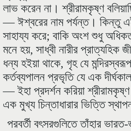
লাভ করেন না। শ্রীরামকৃষ্ণ বলিয়া
— ঈশ্বরের নাম পর্যন্ত। কিন্তু 
সাহায্য করে; বাকি অংশ শুধু অধিকত
মনে হয়, সাধ্বী নারীর প্রাত্যহিক
ধন্য হইয়া থাকে, গৃহ যে মন্দিরস্বর
কর্তব্যপালন প্রভৃতি যে এক দীর্ঘকা
— ইহা প্রদর্শন করিয়া শ্রীরামকৃষ
এক মুখ্য চিন্তাধারার ভিত্তি স্থা
পরবর্তী বৎসরগুলিতে তাঁহার ভারত