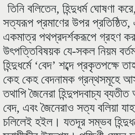
তিনি বলিতেন, হিন্দুধর্ম ঘোষণা করে
সত্যরূপ প্রমাণের উপর প্রতিষ্ঠিত,
একমাত্র পথপ্রদর্শকরূপে গ্রহণ কর’
উৎপত্তিবিষয়ক যে-সকল নিয়ম বর্তম
হিন্দুধর্মে ‘বেদ’ শব্দে প্রকৃতপক্ষে ত
কেহ কেহ বেদনামক গ্রন্থসমূহে আ
তথাপি জৈনেরা হিন্দুপদবাচ্য ব্যতী
বেদ, এবং জৈনেরাও সত্য বলিয়া যাহা ব
চলিলেই হইল। যতদূর সম্ভব হিন্দুধর্