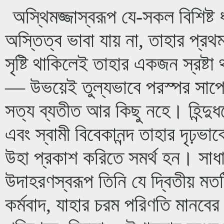
অস্থিমজ্জাস্বরূপ যে-সকল বিশিষ্ট ধ
অস্তিত্ব ভাবা যায় না, তাহার প্রথ
সৃষ্টি থাকিলেই তাহার একজন স্রষ্টা থা
— উভয়েই তুল্যভাবে পরস্পর সাপেক
সত্য ব্যতীত আর কিছু নহে। হিন্দুধর
এবং স্বামী বিবেকানন্দ তাহার দৃঢ়ভাব
উহা প্রকাশ করিতে সমর্থ হন। সাধারণ
উদাহরণস্বরূপ তিনি যে দ্বিতীয় মত
কর্মবাদ, যাহার চরম পরিণতি মানবের 