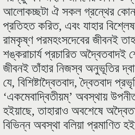
আলোকচ্ছটা ঐ সকল গ্রন্থের কোনরূপ
প্রতিহত করিত, এবং যাহার বিশ্ল
রামকৃষ্ণ পরমহংসদেবের জীবনই তাহার
শঙ্করাচার্য প্রচারিত অদ্বৈতবাদই
জীবনই তাঁহার নিজস্ব অনুভূতির দ্বারা
যে, বিশিষ্টাদ্বৈতবাদ, দ্বৈতবাদ প্
‘একমেবাদ্বিতীয়ম্’‌ অবস্থায় উপনী
হইয়াছে, তাহারাও অবশেষে অদ্বৈতাবস
বিভিন্ন অবস্থা বলিয়া প্রমাণিত হ