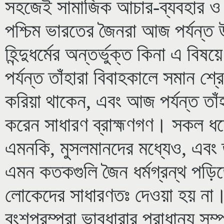
সহজেই সামাজিক আচার-ব্যবহার ও ই
পশ্চিম ভারতের জৈনরা আজ পর্যন্ত উ
হিন্দুধর্মের অন্তর্ভুক্ত কিনা এ ব
পর্যন্ত তাঁহারা বিবাহকালে সমান শ্র
করিয়া থাকেন, এবং আজ পর্যন্ত তাঁহ
করেন সাধারণ ব্রাহ্মণগণ। সকল ধর্
এমনকি, মুসলমানদের মধ্যেও, এবং তা
এমন কতকগুলি জৈন ধর্মগ্রন্থ পড়িতে
লোকেদের সাধারণতঃ দেওয়া হয় না
বংশপরম্পরা ভাবধারার প্রাধান্য সম্প