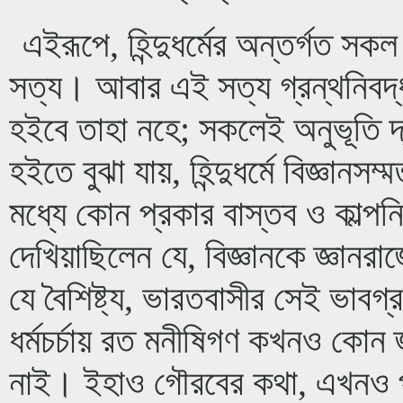
এইরূপে, হিন্দুধর্মের অন্তর্গত সকল
সত্য। আবার এই সত্য গ্রন্থনিবদ্ধ 
হইবে তাহা নহে; সকলেই অনুভূতি দ
হইতে বুঝা যায়, হিন্দুধর্মে বিজ্ঞানস
মধ্যে কোন প্রকার বাস্তব ও কাল্পন
দেখিয়াছিলেন যে, বিজ্ঞানকে জ্ঞানর
যে বৈশিষ্ট্য, ভারতবাসীর সেই ভা
ধর্মচর্চায় রত মনীষিগণ কখনও কোন 
নাই। ইহাও গৌরবের কথা, এখনও পর্