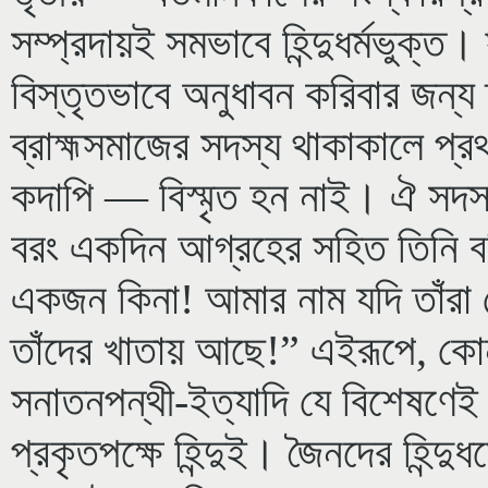
সম্প্রদায়ই সমভাবে হিন্দুধর্মভুক্ত
বিস্তৃতভাবে অনুধাবন করিবার জন্য
ব্রাহ্মসমাজের সদস্য থাকাকালে প্র
কদাপি — বিস্মৃত হন নাই। ঐ সদস্
বরং একদিন আগ্রহের সহিত তিনি বলি
একজন কিনা! আমার নাম যদি তাঁরা 
তাঁদের খাতায় আছে!” এইরূপে, কোন ব
সনাতনপন্থী-ইত্যাদি যে বিশেষণেই
প্রকৃতপক্ষে হিন্দুই। জৈনদের হিন্দুধ