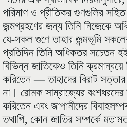
পরিমাণ ও প্রীতিকর গুণগুলির সহি
জন্মগ্রহণের জন্য তিনি নিজেকে অ
যে-সকল গুণে তাহার জন্মভূমি সকলের
প্রতিদিন তিনি অধিকতর সচেতন হইয়
বিভিন্ন জাতিকেও তিনি ক্রমান্বয়ে 
করিতেন — তাহাদের বিরাট সত্তার এক
না। রোমক সাম্রাজ্যের বংশধরদের তিনি
করিতেন এবং জাপানীদের বিবাহসম্পর্
তথাপি, কোন জাতির সম্পর্কে মতামত 