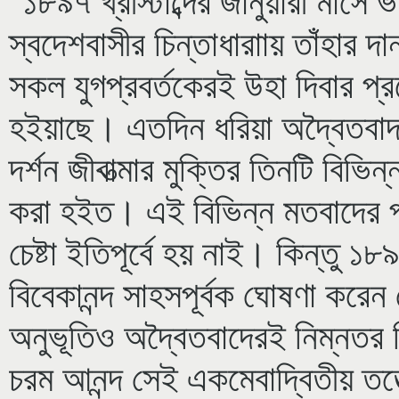
১৮৯৭ খ্রীস্টাব্দের জানুয়ারী মাসে 
স্বদেশবাসীর চিন্তাধারাায় তাঁহার
সকল যুগপ্রবর্তকেরই উহা দিবার প্র
হইয়াছে। এতদিন ধরিয়া অদ্বৈতবাদ,
দর্শন জীবাত্মার মুক্তির তিনটি বিভি
করা হইত। এই বিভিন্ন মতবাদের পর
চেষ্টা ইতিপূর্বে হয় নাই। কিন্তু ১৮৯
বিবেকানন্দ সাহসপূর্বক ঘোষণা করেন 
অনুভূতিও অদ্বৈতবাদেরই নিম্নতর ব
চরম আনন্দ সেই একমেবাদ্বিতীয় তত্ত্