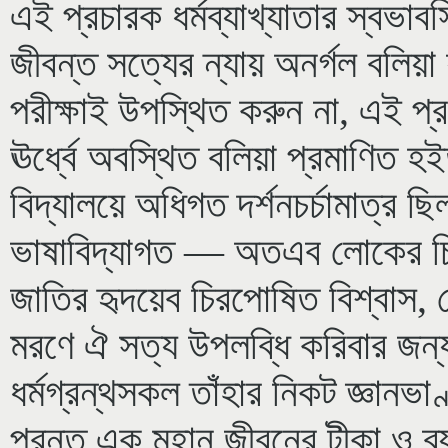
এই প্রচারক ধর্মব্যাখ্যাতার স্বভা
জীবন্ত সত্যের ন্যায় অনর্গল বলিয়
পরীক্ষাই উপস্থিত করুন না, এই প্রচ
ঊর্ধ্বে অবস্থিত বলিয়া প্রমাণিত 
বিদ্যালয়ে অধিগত দর্শনচর্চামাত্র ছ
ভাষাবিদ্যাগত — অতএব লোকের চিত
জাতির হৃদয়েব চিরপোষিত বিশ্বাস, যে
মরণে ঐ সত্য উপলব্ধি করিবার জন্য
ধর্মগ্রন্থসকল তাঁহার নিকট জ্ঞানভাণ্
পরন্তু এক মহান জীবনের টীকা ও ব্যা