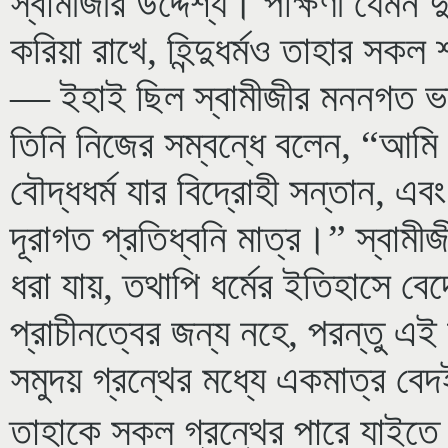
স্বামীজীর উদ্দেশ্য। পক্ষিণী যেমন 
করিয়া রাখে, হিন্দুধর্মও তাহার সকল
— ইহাই ছিল স্বামীজীর মননগত ভাব।
তিনি নিজের সম্বন্ধে বলেন, “আমি এ
বৌদ্ধধর্ম যার বিদ্রোহী সন্তান, এবং
দূরাগত প্রতিধ্বনি মাত্র।” স্বামীজ
ধরা যায়, তথাপি ধর্মের ইতিহাসে ব
প্রাচীনত্বের জন্য নহে, পরন্তু এই 
সমুদয় গ্রন্থের মধ্যে একমাত্র বে
তাহাকে সকল গ্রন্থের পারে যাইত