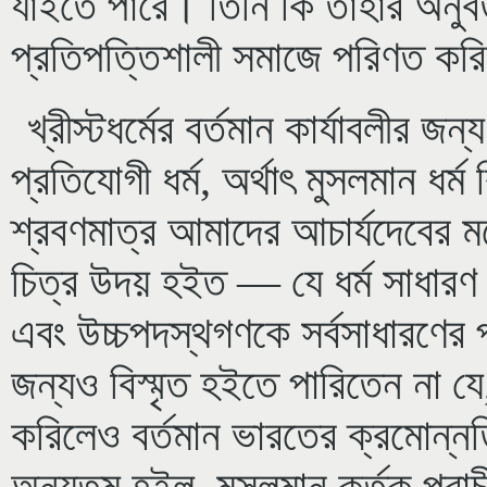
যাইতে পারে। তিনি কি তাঁহার অনুবর্
প্রতিপত্তিশালী সমাজে পরিণত করিয
খ্রীস্টধর্মের বর্তমান কার্যাবলীর জ
প্রতিযোগী ধর্ম, অর্থাৎ মুসলমান ধর্
শ্রবণমাত্র আমাদের আচার্যদেবের মন
চিত্র উদয় হইত — যে ধর্ম সাধারণ ব
এবং উচ্চপদস্থগণকে সর্বসাধারণের পর্
জন্যও বিস্মৃত হইতে পারিতেন না 
করিলেও বর্তমান ভারতের ক্রমোন্নত
অন্যতম হইল, মুসলমান কর্তৃক প্রা