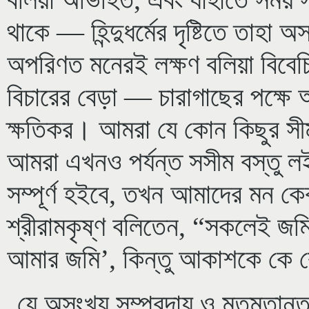
থাকে — হিন্দুধর্মের দৃষ্টিতে তাহা অ
অপরিণত মনেরই লক্ষণ বলিয়া বিবেচ
বিচারের বেড়া — চারাগাছের পক্ষে অত
ক্ষতিকর। আমরা যে কোন কিছুর সীমা
আমরা এখনও পর্যন্ত সসীম বস্তু লই
সম্পূর্ণ হইবে, তখন আমাদের মন কে
শ্রীরামকৃষ্ণ বলিতেন, “সকলেই জমি
আমার জমি’, কিন্তু আকাশকে কে বে
যে অসংখ্য সম্প্রদায় ও মতমতান্তর 