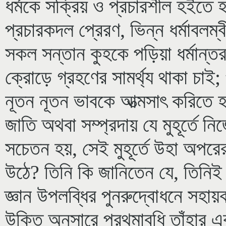
ধর্মকে সক্রিয় ও প্রচারশীল হইতে হ
প্রচারকদল প্রেরণ, ভিন্ন ধর্মাবলম
সকল সন্তান কুহকে পড়িয়া ধর্মান্ত
ক্রোড়ে গ্রহণের সামর্থ্য থাকা চাই;
নূতন নূতন ভাবকে আত্মসাৎ করিতে 
জাতি অথবা সম্প্রদায় যে মুহূর্তে নি
সচেতন হয়, সেই মুহূর্তে উহা অপরে
উঠে? তিনি কি জানিতেন যে, তিনিই তাঁ
জ্ঞান উপলব্ধির পুনরুদ্বোধনে সহা
উক্তি অনুসারে প্রথমাবধি তাঁহার একমা