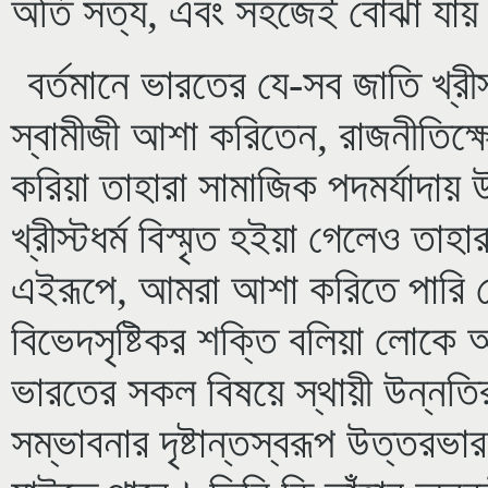
অতি সত্য, এবং সহজেই বোঝা যায
বর্তমানে ভারতের যে-সব জাতি খ্রীস্
স্বামীজী আশা করিতেন, রাজনীতিক্ষেত
করিয়া তাহারা সামাজিক পদমর্যাদায
খ্রীস্টধর্ম বিস্মৃত হইয়া গেলেও তা
এইরূপে, আমরা আশা করিতে পারি যে
বিভেদসৃষ্টিকর শক্তি বলিয়া লোকে 
ভারতের সকল বিষয়ে স্থায়ী উন্ন
সম্ভাবনার দৃষ্টান্তস্বরূপ উত্তরভা