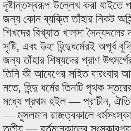
দৃষ্টান্তস্বরূপ উল্লেখ করা যাইতে 
জন্য কোন ব্যক্তি তাঁহার নিকট অহিন
শিখদের বিখ্যাত খালসা সৈন্যদলের ন্যা
সৃষ্টি, এবং উহা হিন্দুধর্মেরই অপূর্ব 
জন্য তাঁহার শিষ্যদের প্রাণ উৎসর্
তিনি কী আবেগের সহিত বারংবার আ
মতে, হিন্দু ধর্মের তিনটি পৃথক স্ত
মধ্যে প্রথম হইল — প্রাচীন, ঐতিহাসিক
— মুসলমান রাজত্বকালে ধর্মসংস্কার
তৃতীয় — বর্তমানকালের সংস্কারপ্রয়