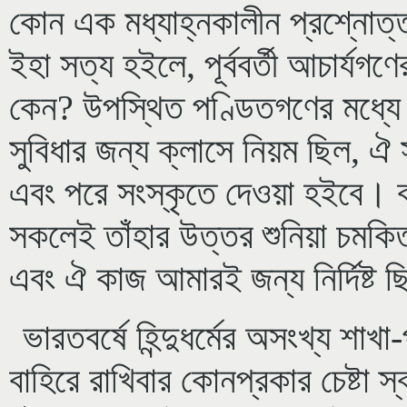
কোন এক মধ্যাহ্নকালীন প্রশ্নোত্
ইহা সত্য হইলে, পূর্ববর্তী আচার্য
কেন? উপস্থিত পণ্ডিতগণের মধ্যে য
সুবিধার জন্য ক্লাসে নিয়ম ছিল, 
এবং পরে সংস্কৃতে দেওয়া হইবে। বর
সকলেই তাঁহার উত্তর শুনিয়া চমক
এবং ঐ কাজ আমারই জন্য নির্দিষ্ট 
ভারতবর্ষে হিন্দুধর্মের অসংখ্য শ
বাহিরে রাখিবার কোনপ্রকার চেষ্টা