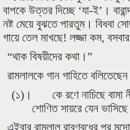
বাপকে উত্তর দিচ্ছে ‘যা-ই’। বারান
নষ্ট মেয়ে বুঝতে পারতুম। বিধবা স
গায়ে তেল মাখছে! লজ্জা কম, বসব
“থাক বিষয়ীদের কথা।”
রামলালকে গান গাহিতে বলিতেছেন।
(১)। কে রণে নাচিছে বামা নী
শোণিত সায়রে যেন ভাসিছে
এইবার রামলাল রাবণবধের পর মন্দো