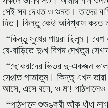
সকলে ভালবাসত। আমার গান শুনত
সেই সব দেখত ও শুনত। তাদের বাড়
দিত। কিন্তু কেউ অবিশ্বাস করত
“কিন্তু সুখের পায়রা ছিলুম। ব
যে-বাড়িতে দুঃখ বিপদ দেখতুম সেখ
“ছোকরাদের ভিতর দু-একজন ভাল ল
সেঙাত পাতাতুম। কিন্তু এখন তার
আসে, এসে বলে, ও মা! পাঠশালেও
“পাঠশালে শুভঙ্করী আঁক ধাঁধা লা