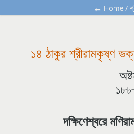
←
Home
/
শ
১৪ ঠাকুর শ্রীরামকৃষ্ণ ভক্
অষ্
১৮৮
দক্ষিণেশ্বরে মণির