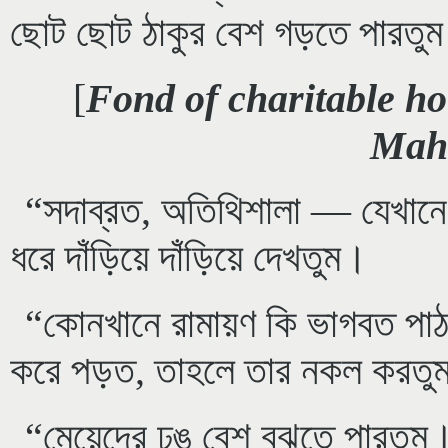
ছোট ছোট ঠাকুর বেশ গড়তে পারতু
[
Fond of charitable h
Mah
“সদাব্রত, অতিথিশালা — যেখানে 
ধরে দাঁড়িয়ে দাঁড়িয়ে দেখতুম।
“কোনখানে রামায়ণ কি ভাগবত পাঠ হ
করে পড়ত, তাহলে তার নকল করতুম
“মেয়েদের ঢঙ বেশ বুঝতে পারতুম