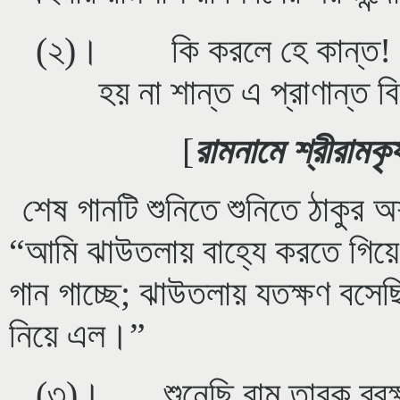
(২)। কি করলে হে কান্ত! অব
হয় না শান্ত এ প্রাণান্ত 
[
রামনামে শ্রীরামক
শেষ গানটি শুনিতে শুনিতে ঠাকুর 
“আমি ঝাউতলায় বাহ্যে করতে গিয়ে
গান গাচ্ছে; ঝাউতলায় যতক্ষণ বসেছ
নিয়ে এল।”
(৩)। শুনেছি রাম তারক ব্রহ্ম,