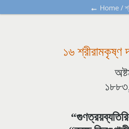
←
Home
/
শ
১৬ শ্রীরামকৃষ্ণ 
অষ্
১৮৮৩,
“গুণত্রয়ব্যতিরিক