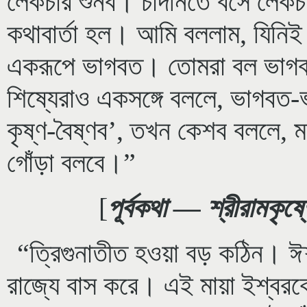
লেকচার শুনব। চাঁদনিতে বসে লেক
কথাবার্তা হল। আমি বললাম, যিনি
একরূপে ভাগবত। তোমরা বল ভাগ
শিষ্যেরাও একসঙ্গে বললে, ভাগবত
কৃষ্ণ-বৈষ্ণব’, তখন কেশব বললে,
গোঁড়া বলবে।”
[
পূর্বকথা — শ্রীরামকৃষ্
“ত্রিগুনাতীত হওয়া বড় কঠিন। ঈ
রাজ্যে বাস করে। এই মায়া ইশ্বরক