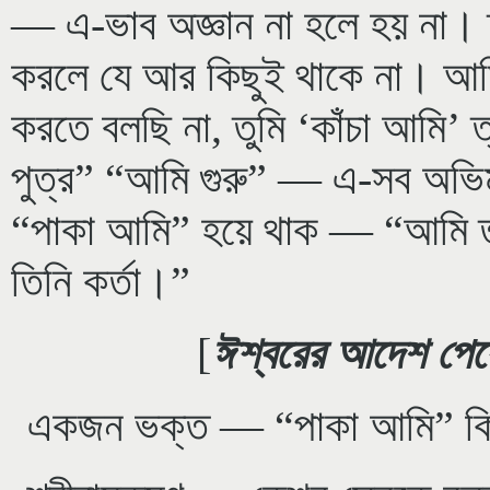
— এ-ভাব অজ্ঞান না হলে হয় না।
করলে যে আর কিছুই থাকে না। আম
করতে বলছি না, তুমি ‘কাঁচা আমি’ ত
পুত্র” “আমি গুরু” — এ-সব অভিম
“পাকা আমি” হয়ে থাক — “আমি তাঁ
তিনি কর্তা।”
[
ঈশ্বরের আদেশ পেয়ে
একজন ভক্ত — “পাকা আমি” কি