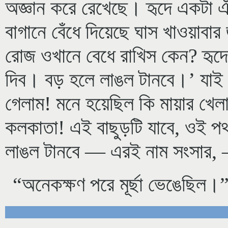
অজ্ঞান করে রেখেছে। হৃদে একটা এ
বাগানে বেঁধে দিয়েছে ঘাস খাওয়াবা
রোজ ওখানে বেধে রাখিস কেন? হৃদে 
দিব। বড় হলে লাঙল টানবে।’ যাই 
গেলাম! মনে হয়েছিল কি মায়ার খে
কলকাতা! এই বাছুড়টি যাবে, ওই প
লাঙল টানবে — এরই নাম সংসার, 
“অনেকক্ষণ পরে মূর্ছা ভেঙেছিল।