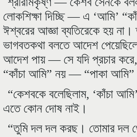
শ্রীরামকৃষ্ণ — কেশব সেনকে বল
লোকশিক্ষা দিচ্ছি — এ ‘আমি’ “ক
ঈশ্বরের আজ্ঞা ব্যতিরেকে হয় না।
ভাগবতকথা বলতে আদেশ পেয়েছিলেন
আদেশ পায় — সে যদি প্রচার করে,
“কাঁচা আমি” নয় — “পাকা আমি
“কেশবকে বলেছিলাম, ‘কাঁচা আমি
এতে কোন দোষ নাই।
“তুমি দল দল করছ। তোমার দল থ