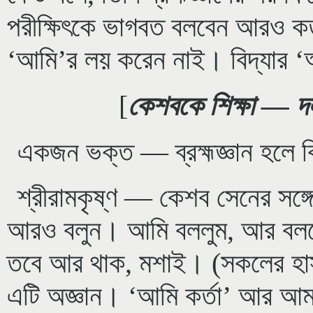
পরীক্ষিৎকে ভাগবত বলবেন আরও কত 
‘আমি’র লয় করেন নাই। বিদ্যার 
[
কেশবকে শিক্ষা — দল
একজন ভক্ত — ব্রহ্মজ্ঞান হলে 
শ্রীরামকৃষ্ণ — কেশব সেনের সঙ্গে
আরও বলুন। আমি বললুম, আর বলল
তবে আর থাক, মশাই। (সকলের হাস
এটি অজ্ঞান। ‘আমি কর্তা’ আর আমার এ