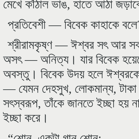
মেখে কাঁঠাল ভাঙ, হাতে আঠা জড়াব
প্রতিবেশী — বিবেক কাহাকে বলে
শ্রীরামকৃষ্ণ — ঈশ্বর সৎ আর 
অসৎ — অনিত্য। যার বিবেক হয়েছ
অবস্তু। বিবেক উদয় হলে ঈশ্বরক
— যেমন দেহসুখ, লোকমান্য, টাক
সৎস্বরূপ, তাঁকে জানতে ইচ্ছা হয় 
ইচ্ছা করে।
“শোন, একটা গান শোন: