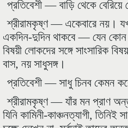
প্রতিবেশী — বাড়ি থেকে বেরিয়ে 
শ্রীরামকৃষ্ণ — একেবারে নয়। যখ
একদিন-দুদিন থাকবে — যেন কোন সং
বিষয়ী লোকদের সঙ্গে সাংসারিক বি
বাস, নয় সাধুসঙ্গ।
প্রতিবেশী — সাধু চিনব কেমন ক
শ্রীরামকৃষ্ণ — যাঁর মন প্রাণ অন
যিনি কামিনী-কাঞ্চনত্যাগী, তিনিই স