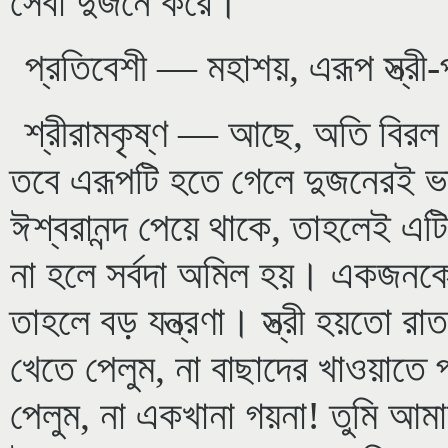
সেবা দুজনে করে।
প্রতিবেশী — মহাশয়, এরূপ স্ত্রী-
শ্রীরামকৃষ্ণ — আছে, অতি বিরল
তবে এরূপটি হতে গেলে দুজনেরই ভ
ঈশ্বরানন্দ পেয়ে থাকে, তাহলেই এ
না হলে সর্বদা অমিল হয়। একজনকে
তাহলে বড় যন্ত্রণা। স্ত্রী হয়তো রা
খেতে পেলুম, না বাছাদের খাওয়াতে প
পেলুম, না একখানা গয়না! তুমি আমায়