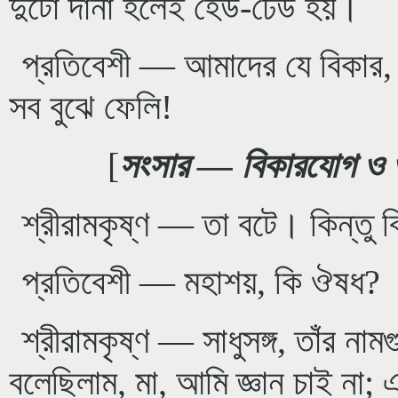
দুটো দানা হলেই হেউ-ঢেউ হয়।
প্রতিবেশী — আমাদের যে বিকার,
সব বুঝে ফেলি!
[
সংসার — বিকারযোগ ও
শ্রীরামকৃষ্ণ — তা বটে। কিন্ত
প্রতিবেশী — মহাশয়, কি ঔষধ?
শ্রীরামকৃষ্ণ — সাধুসঙ্গ, তাঁর নামগ
বলেছিলাম, মা, আমি জ্ঞান চাই না;