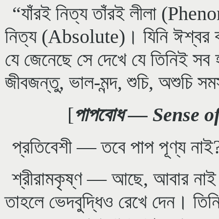
“যাঁরই নিত্য তাঁরই লীলা (
Pheno
নিত্য (
Absolute
)। যিনি ঈশ্বর
যে জেনেছে সে দেখে যে তিনিই সব 
জীবজন্তু, ভাল-মন্দ, শুচি, অশুচি 
[
পাপবোধ —
Sense of
প্রতিবেশী — তবে পাপ পূণ্য নাই
শ্রীরামকৃষ্ণ — আছে, আবার নাই।
তাহলে ভেদবুদ্ধিও রেখে দেন। তিন