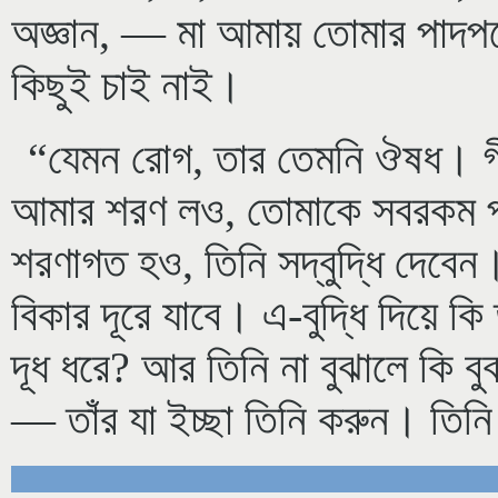
অজ্ঞান, — মা আমায় তোমার পাদপদ
কিছুই চাই নাই।
“যেমন রোগ, তার তেমনি ঔষধ। গীত
আমার শরণ লও, তোমাকে সবরকম পা
শরণাগত হও, তিনি সদ্বুদ্ধি দেব
বিকার দূরে যাবে। এ-বুদ্ধি দিয়ে ক
দূধ ধরে? আর তিনি না বুঝালে কি 
— তাঁর যা ইচ্ছা তিনি করুন। তিন