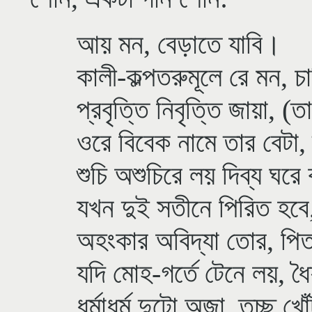
আয় মন, বেড়াতে যাবি।
কালী-কল্পতরুমূলে রে মন, চ
প্রবৃত্তি নিবৃত্তি জায়া, (ত
ওরে বিবেক নামে তার বেটা, 
শুচি অশুচিরে লয় দিব্য ঘরে
যখন দুই সতীনে পিরিত হবে
অহংকার অবিদ্যা তোর, পিত
যদি মোহ-গর্তে টেনে লয়, ধৈর
ধর্মাধর্ম দুটো অজা, তুচ্ছ খো