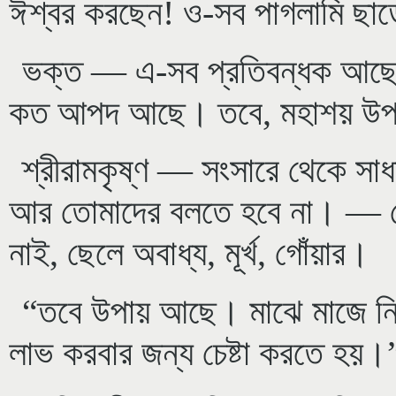
ঈশ্বর করছেন! ও-সব পাগলামি ছা
ভক্ত — এ-সব প্রতিবন্ধক আছে
কত আপদ আছে। তবে, মহাশয় উপ
শ্রীরামকৃষ্ণ — সংসারে থেকে স
আর তোমাদের বলতে হবে না। — রোগ-
নাই, ছেলে অবাধ্য, মূর্খ, গোঁয়ার।
“তবে উপায় আছে। মাঝে মাজে নির্জ
লাভ করবার জন্য চেষ্টা করতে হয়।