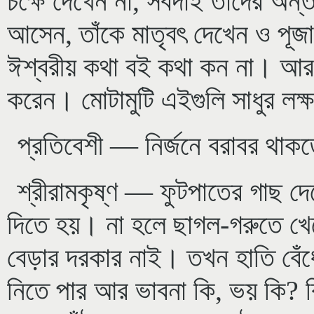
চক্ষে দেখেন না, সর্বদাই তাদের অন
আসেন, তাঁকে মাতৃবৎ দেখেন ও পূজা 
ঈশ্বরীয় কথা বই কথা কন না। আর 
করেন। মোটামুটি এইগুলি সাধুর লক
প্রতিবেশী — নির্জনে বরাবর থাক
শ্রীরামকৃষ্ণ — ফুটপাতের গাছ দে
দিতে হয়। না হলে ছাগল-গরুতে খে
বেড়ার দরকার নাই। তখন হাতি বেঁধে
নিতে পার আর ভাবনা কি, ভয় কি? 