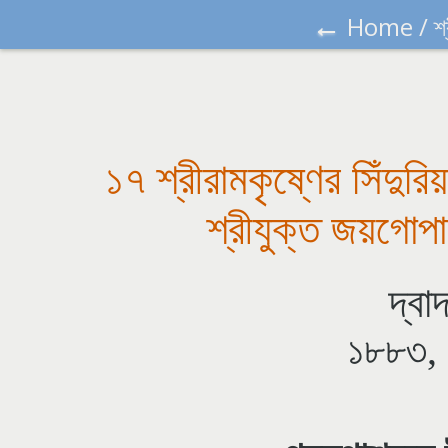
←
Home
/
শ
১৭ শ্রীরামকৃষ্ণের সিঁদুর
শ্রীযুক্ত জয়গো
দ্বা
১৮৮৩, 