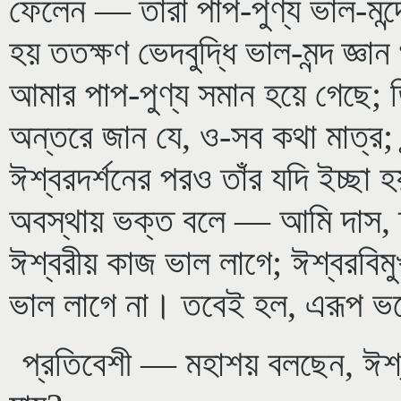
ফেলেন — তারা পাপ-পুণ্য ভাল-মন্দ
হয় ততক্ষণ ভেদবুদ্ধি ভাল-মন্দ জ্ঞ
আমার পাপ-পুণ্য সমান হয়ে গেছে; ত
অন্তরে জান যে, ও-সব কথা মাত্র;
ঈশ্বরদর্শনের পরও তাঁর যদি ইচ্ছা
অবস্থায় ভক্ত বলে — আমি দাস, ত
ঈশ্বরীয় কাজ ভাল লাগে; ঈশ্বরবিম
ভাল লাগে না। তবেই হল, এরূপ ভক
প্রতিবেশী — মহাশয় বলছেন, ঈশ্