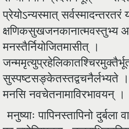
प्रेयोऽन्यस्मात् सर्वस्मादन्तरतरं
क्षणिकसुखजनकानात्मवस्तुभ्य आत्
मनस्तैर्नियोजितमासीत् ।
जन्ममृत्युप्रहेलिकातश्चिरमुक्तैर
सुस्पष्टसङ्केतस्तद्वचनैर्लभ्यते 
मनसि नवचेतनामाविरभावयन् ।
मनुष्याः पापिनस्तापिनो दुर्बला 