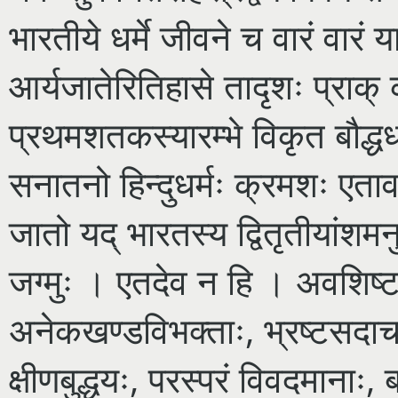
भारतीये धर्मे जीवने च वारं वारं
आर्यजातेरितिहासे तादृशः प्राक
प्रथमशतकस्यारम्भे विकृत बौद्धध
सनातनो हिन्दुधर्मः क्रमशः एतावा
जातो यद् भारतस्य द्वितृतीयांशमनु
जग्मुः । एतदेव न हि । अवशिष्टा 
अनेकखण्डविभक्ताः, भ्रष्टसदा
क्षीणबुद्धयः, परस्परं विवदमानाः, 