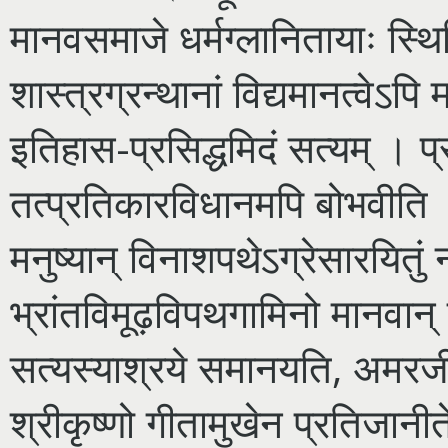
मानवसमाजे धर्मग्लानितायाः स्थित
शास्त्रग्रन्थानां विद्यमानत्वेऽपि
इतिहास-प्रसिद्धमिदं सत्यम् । प्र
तत्प्रतिकारविधानमपि बोभवीति
मनुष्यान् विनाशपथेऽग्रेसारयितु
भ्रांतविमूढ़विपथगामिनो मानवान् 
सत्यस्याश्रये समानयति, अमरजी
श्रीकृष्णो गीतामुखेन प्रतिजानी