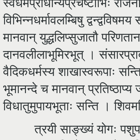
स्वधर्मप्राधान्यप्रचेष्टाभिः राज
विभिन्नधर्मावलम्बिषु द्वन्द्वविषमय स
मानवान् युद्धलिप्सुजातौ परिणता
दानवलीलाभूमिरभूत् । संसारप्रादुर
वैदिकधर्मस्य शाखास्वरूपाः सन्त
भूमानन्दे च मानवान् प्रतिष्ठाप्य 
विधातुमुपायभूताः सन्ति । शिवमह
त्रयी साङ्ख्यं योगः पशुप