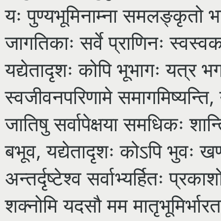
यः पुण्यभूमिनाम्ना समलङ्कृतो भ
जागतिकाः सर्वे प्राणिनः स्वस्वक
यद्येतादृशः कोपि भूभागः यत्र भगव
स्वजीवनपरिणामे समागमिष्यन्ति, य
जातिषु सर्वापेक्षया समधिकः शान
बभूव, यद्येतादृशः कोऽपि भुवः खण्ड
अन्तर्दृष्टेश्व सर्वाभ्यर्हितः प्रका
शक्नोमि यदसौ मम मातृभूमिर्भा