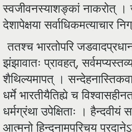
स्वजीवनस्याशङ्कां नाकरोत् । 
देशापेक्षया सर्वाधिकमत्याचार 
ततश्च भारतोपरि जडवादप्रधानपाश
झंझावातः प्रावहत्, सर्वमप्यस्तव्यस
शैथिल्यमापत् । सन्देहनास्तिकव
धर्मे भारतीयैतिह्ये च विश्वासहीनत
धर्मग्रंथा उपेक्षिताः । हैन्दवीयं
आत्मनो हिन्दुनामपरिचय प्रदानेऽप