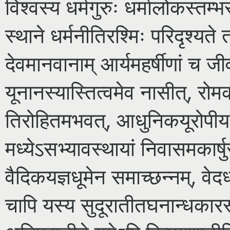
विश्वस्य धर्मगुरुः धर्मालोकस्तम्
स्थाने धर्मनीतिरश्मिः परिदृश्यते 
देवमानवानाम् आर्यमहर्षीणां च जी
यूनानस्यास्तित्वमेव नासीत्, रोमक
तिरोहितमभवत्, आधुनिकयूरोपीय पू
मध्येऽसभ्यावस्थायां निवासमकार्
वैदिकयज्ञधूमेन समाच्छन्नम्, वेद
चापि यस्य सुदूरातीतघनान्धकारस्य