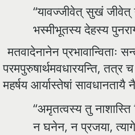
“यावज्जीवेत् सुखं जीवेत् 
भस्मीभूतस्य देहस्य पुनर
मतवादेनानेन प्रभावान्विताः सन
परमपुरुषार्थमवधारयन्ति, तत्र च 
महर्षय आर्यास्तेषां सावधानताय
“अमृतत्वस्य तु नाशास्ति
न घनेन, न प्रजया, त्याग