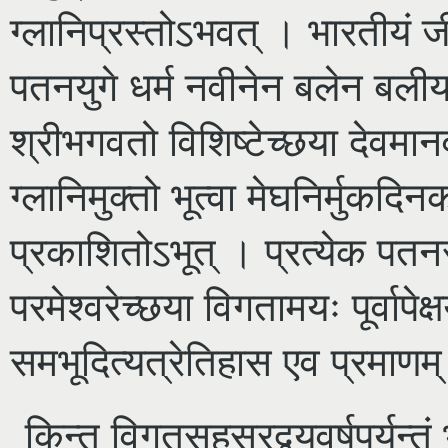
ग्लानिप्रस्तोऽभवत् । भारतीयं ज
पतनयुगे धर्म नवीनेन बलेन बलीय
श्रीभगवतो विशिष्टेच्छया देवमा
ग्लानिमुक्तो भूत्वा मेघनिर्मुकद
प्रकाशितोऽभूत् । प्रत्येक पतनस
परमेश्वरेच्छया विगतामयः पूर्वाप
समभूदित्यत्रेतिहास एव प्रमाणम
किन्तु विगतसहस्रद्वयवर्षपर्यन्