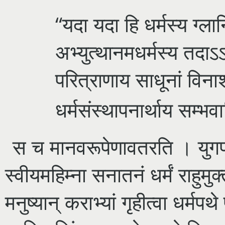
“यदा यदा हि धर्मस्य ग्ला
अभ्युत्थानमधर्मस्य तदाऽऽ
परित्राणाय साधूनां विना
धर्मसंस्थापनार्थाय सम्भवा
स च मानवरूपेणावतरति । युगप
स्वीयमहिम्ना सनातनं धर्मं राहुमुक्
मनुष्यान् कराभ्यां गृहीत्वा धर्मप