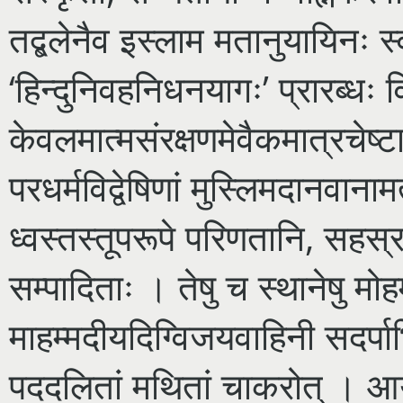
तद्बलेनैव इस्लाम मतानुयायिनः स
‘हिन्दुनिवहनिधनयागः’ प्रारब्धः 
केवलमात्मसंरक्षणमेवैकमात्रचेष्ट
परधर्मविद्वेषिणां मुस्लिमदानवाना
ध्वस्तस्तूपरूपे परिणतानि, सहस्र
सम्पादिताः । तेषु च स्थानेषु मोह
माहम्मदीयदिग्विजयवाहिनी सदर्पा
पददलितां मथितां चाकरोत् । आर्य