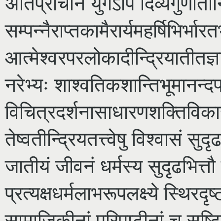
अतिप्राचीने युगेऽपि दिव्यगुणातीन्
सम्पन्नैराप्तकामैरार्यमहर्षिभिर्भार
आत्मेश्वरपरलोकादीन्द्रियातीतज्ञा
नरेभ्यः शाश्वतिकशान्तिभूमानन्दप्
विचित्रदर्शनासाधारणशक्तिविकासं प
तेष्वतीन्द्रियतत्त्वेषु विश्वासं 
जातीयं जीवनं धर्मस्य सुदृढभित्त
प्रत्यक्षधर्मलाभरूपलक्ष्ये स्थि
सामाजिकीनां परिपाटीनां च सृष्टि