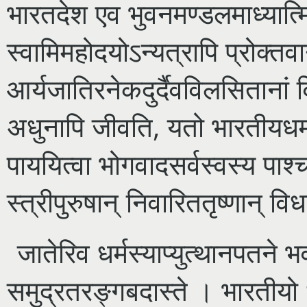
भारतदेश एव भुवनमण्डलमाध्यात्म
स्वामिमहोदयोऽन्यत्रापि प्रोक्त
आर्यजातिरनेकदुर्दैवविलसितानां वि
अधुनापि जीवति, यतो भारतीयधर्मन
पाययित्वा भोगवादसर्वस्वस्य पाश्च
स्त्रीपुरुषान् निवारिततृष्णान् वि
जातेरिव धर्मस्याप्युत्थानपतने 
समुद्रतरङ्गबदास्ते । भारतीयो ध