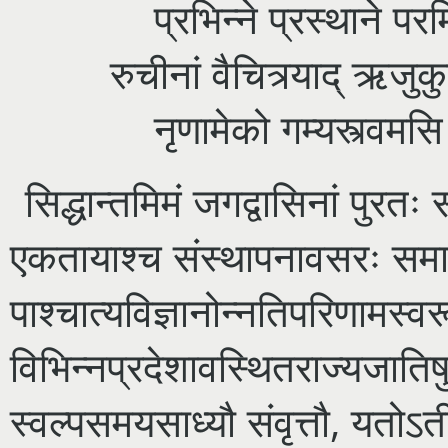
प्रभिन्ने प्रस्थाने पर
रुचीनां वैचित्र्याद् ऋजु
नृणामेको गम्यस्त्वमसि
सिद्धान्तमिमं जगद्वासिनां पुरतः संस्
एकतायाश्च संस्थापनावसरः समा
पाश्चात्यविज्ञानोन्नतिपरिणामस्व
विभिन्नप्रदेशावस्थितराज्यजातिष
स्वल्पसमयसाध्यौ संवृत्तौ, यतोऽती