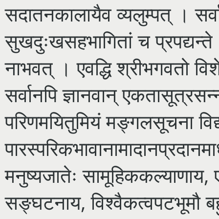
सदातनकालायैव व्यलुम्पत् । सर्वाण
सुखदुःखसहभागितां च प्रपद्यन्ते 
नाभवत् । एवद्धि श्रीभगवतो विश
सर्वानपि ज्ञानवान् एकतासूत्रसन्न
परिणमयितुमियं मङ्गलसूचना विद्यत
पारस्परिकभावानामादानप्रदानमा
मनुष्यजातेः सामूहिककल्याणाय
सङ्घटनाय, विश्वैकत्वपटभूमौ बह