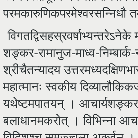
परमकारुणिकपरमेश्वरसन्निधौ तदी
विगतद्विसहस्रवर्षाभ्यन्तरेऽने
शङ्कर-रामानुज-माध्व-निम्बार्क-
श्रीचैतन्यादय उत्तरमध्यदक्षिणभा
महात्मानः स्वकीय दिव्यालौकिकजीव
यथेष्टमपातयन् । आचार्यशङ्करः व
बलाधानमकरोत् । विभिन्ना आचार्य
विदिशश्च समुज्ज्वला अकुर्वन् । 