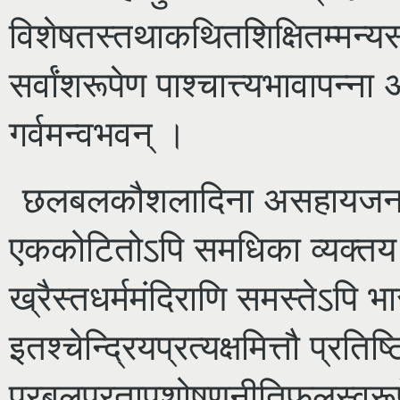
विशेषतस्तथाकथितशिक्षितम्मन्य
सर्वांशरूपेण पाश्चात्त्यभावापन्ना 
गर्वमन्वभवन् ।
छलबलकौशलादिना असहायजना धर
एककोटितोऽपि समधिका व्यक्तय ई
ख्रैस्तधर्ममंदिराणि समस्तेऽपि भ
इतश्चेन्द्रियप्रत्यक्षमित्तौ प्रति
प्रबलप्रतापशोषणनीतिफलस्वरूपेण