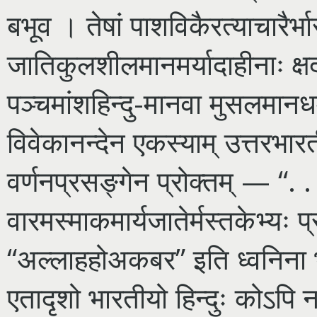
बभूव । तेषां पाशविकैरत्याचारैर्भा
जातिकुलशीलमानमर्यादाहीनाः क्षद
पञ्चमांशहिन्दु-मानवा मुसलमानधर्
विवेकानन्देन एकस्याम् उत्तरभारत
वर्णनप्रसङ्गेन प्रोक्तम् — “. 
वारमस्माकमार्यजातेर्मस्तकेभ्यः 
“अल्लाहहोअकबर” इति ध्वनिना
एतादृशो भारतीयो हिन्दुः कोऽपि न