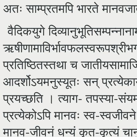
अतः साम्प्रतमपि भारते मानवजातीन
वैदिकयुगे दिव्यानुभूतिसम्पन्नानाम
ऋषीणामाविर्भावफलस्वरूपश्रीभगव
प्रतिष्ठितस्तथा च जातीयसामाज
आदर्शोऽयमनुस्यूतः सन् प्रत्येकार
प्रयच्छति । त्याग- तपस्या-संयम
प्रत्येकोऽपि मानवः स्व-स्वजीवने ज
मानव-जीवनं धन्यं कृत-कृत्यं चानु