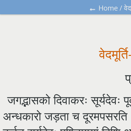
←
Home
/
वेद
वेदमूर्त
प
जगद्भासको दिवाकरः सूर्यदेवः प
अन्धकारो जड़ता च दूरमपसरति । 