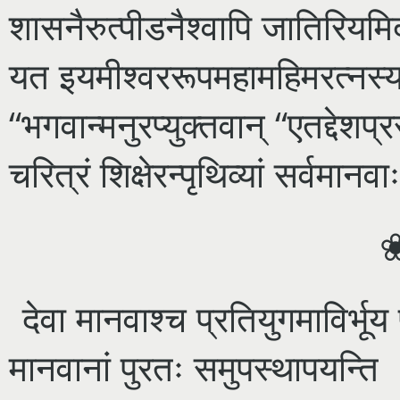
शासनैरुत्पीडनैश्वापि जातिरियम
यत इयमीश्वररूपमहामहिमरत्नस्य 
“भगवान्मनुरप्युक्तवान् “एतद्देशप
चरित्रं शिक्षेरन्पृथिव्यां सर्वमान
देवा मानवाश्च प्रतियुगमाविर्भूय 
मानवानां पुरतः समुपस्थापयन्ति