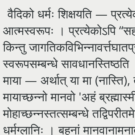
वैदिको धर्मः शिक्षयति — प्रत्येक
आत्मस्वरूपः । प्रत्येकोऽपि “सहस
किन्तु जागतिकविभिन्नावर्त्तघातप्
स्वरूपसम्बन्धे सावधानस्तिष्ठति 
माया — अर्थात् या मा (नास्ति),
मायाच्छन्नो मानवो 'अहं ब्रह्मास्म
मोहाच्छन्नस्तत्सम्बन्धे तद्विपरीत
धर्मग्लानिः । बहूनां मानवानामनात्म