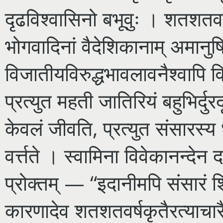
दृढविश्वासिनो बभूवुः । शतशतवर
भोगवादिनां वैदेशिकानाम् अमानुषि
विजातीयविरुद्धभावलावनैश्वापि वि
प्रत्युत महती जातिरियं बहुभिर्दुरद
केवलं जीवति, प्रत्युत संसारस्य ध
वर्त्तते । स्वामिना विवेकानन्देन 
प्रोक्तम् — “इदानीमपि संसारं 
कारणादेव शतशतवर्षकृतैरत्याचारैः