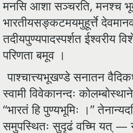
मनसि आशा सञ्चरति, मनश्च भूम
भारतीयसङ्कटमयमुहूर्त्ते देवमानव
तदीयपुण्यपादस्पर्शत ईश्वरीय विश
परिणता बमूव ।
पाश्चात्त्यभूखण्डे सनातन वैदि
स्वामी विवेकानन्दः कोलम्बोस्था
“भारतं हि पुण्यभूमिः ।” तेनान्य
समुपस्थितः सुदृढं वच्मि यत् — 