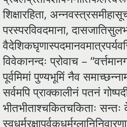
शिक्षारहिता, अन्नवस्त्रसमीहासू
परस्परविवदमाना, दासजातिसुलभहिंसेर्
वैदेशिकघृणास्पदमानवमात्रपर्यवस
विवेकानन्दः प्रोवाच – “वर्त्तम
पूर्वमिमां पुण्यभूमिं नैव समाच्छ
सर्वमपि प्राक्कालीनं पतनं गोष्पदी
भीतभीताश्चकितचकिताः सन्तः क
स्वधर्मरक्षापूर्वकधर्मग्लानिनिवारणा