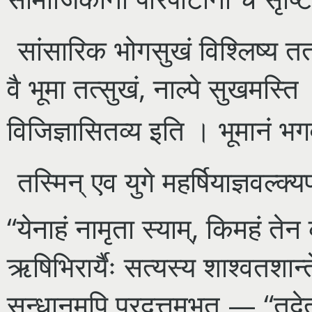
सांसारिक भोगसुखं विश्लिष्य ततो व
वै भूमा तत्सुखं, नाल्पे सुखमस्ति 
विजिज्ञासितव्य इति । भूमानं भ
तस्मिन् एव युगे महर्षियाज्ञवल्क्य
“येनाहं नामृता स्याम्, किमहं तेन
ऋषिभिरार्यैः सत्यस्य शाश्वतशान
सन्धानमपि प्रदत्तमभूत् — “तदेतत् 