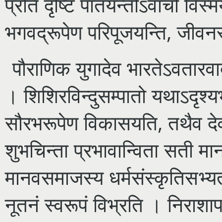
प्रति दृष्टिं पातयन्तोऽवाचो विस्म
भगवद्रूपेण परिपूजयन्ति, जीवनस्य
पौराणिक युगादेव भारतेऽवतारवा
। शिशिरविन्दुसम्पातो यथाऽदृश्य
सौरभरूपेण विकासयति, तथैव दे
शुभचिन्ता प्रभावान्विता सती
मानवसमाजस्य धर्मसंस्कृतिसभ्
नूतनं स्वरूपं विभ्रति । निराशाप