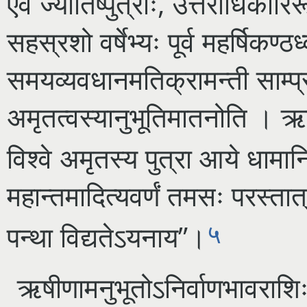
एव ज्योतिष्पुत्राः, उत्तराधिका
सहस्रशो वर्षेभ्यः पूर्व महर्षिकण्ठ
समयव्यवधानमतिक्रामन्ती साम्प
अमृतत्वस्यानुभूतिमातनोति । ऋषय
विश्वे अमृतस्य पुत्रा आये धामान
महान्तमादित्यवर्णं तमसः परस्तात्
५
पन्था
विद्यतेऽयनाय”।
ऋषीणामनुभूतोऽनिर्वाणभावराशिः 