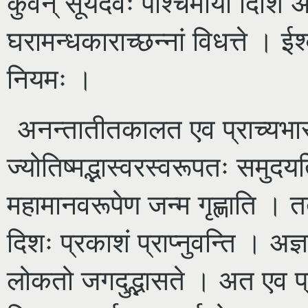
कुर्वन् सूर्यदेवः पश्चिमायां दिश
घरामन्धकाराच्छन्नां विधत्ते । ईश्
नियमः ।
अनन्तातीतकालत एव प्राच्यभारत
ज्योतिष्मद्भास्वरस्वरूपतः समुदय
महामानवरूपेण जन्म गृह्णाति । तद
दिशः प्रकाशं प्राप्नुवन्ति । अज्
लोकतो जगदुद्भासते । अत एव प्