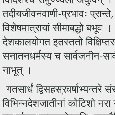
तदीयजीवनवाणी-प्रभावः प्रान्ते, प
विशेषमात्रायां सीमाबद्धो बभूव ।
देशकालयोगत इतस्ततो विक्षिप्तस्
सनातनधर्मस्य च सार्वजनीन-सार्
नाभूत् ।
गतसार्धं द्विसहस्रवर्षाभ्यन्तरे
विभिन्नदेशजातीनां कोटिशो नरा ना