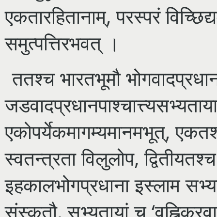
एकतारहितानाम्, परस्परं विच्छिद्य
समुत्पत्तिरभवत् ।
ततश्च भारतभूमौ भोगवादप्रधान
जडवादप्रधानपाश्चात्त्यसभ्यताया
एकोपर्येकमागम्यमानमभूत्, एकतश्च
स्वतन्त्रता विलुलोप, द्वितीयतश्
इहकालभोगप्रधाना इस्लाम सभ्यता
संस्कृतौ, सभ्यतायां च ‘वह्निकर