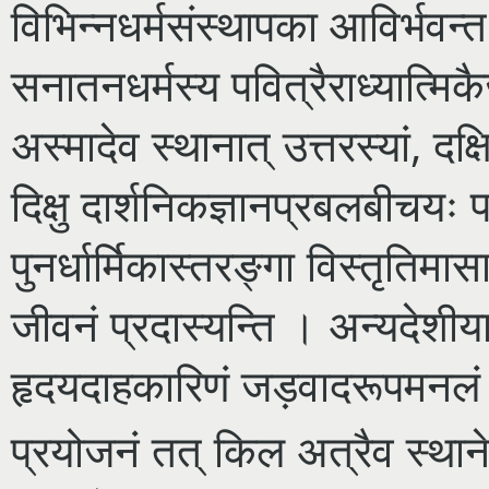
विभिन्नधर्मसंस्थापका आविर्भवन्तः 
सनातनधर्मस्य पवित्रैराध्यात्मिकै
अस्मादेव स्थानात् उत्तरस्यां, दक्षिण
दिक्षु दार्शनिकज्ञानप्रबलबीचयः 
पुनर्धार्मिकास्तरङ्गा विस्तृतिमा
जीवनं प्रदास्यन्ति । अन्यदेशीया
हृदयदाहकारिणं जड़वादरूपमनलं स
प्रयोजनं तत् किल अत्रैव स्थान